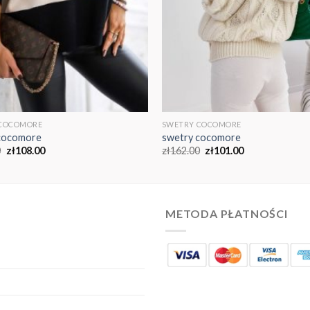
 COCOMORE
SWETRY COCOMORE
cocomore
swetry cocomore
0
zł
108.00
zł
162.00
zł
101.00
METODA PŁATNOŚCI