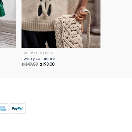
SWETRY COCOMORE
swetry cocomore
zł
149.00
zł
93.00