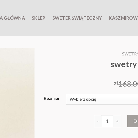
A GŁÓWNA
SKLEP
SWETER ŚWIĄTECZNY
KASZMIROW
SWETR
swetry
168.0
zł
Rozmiar
ilość swetry cocomor
D