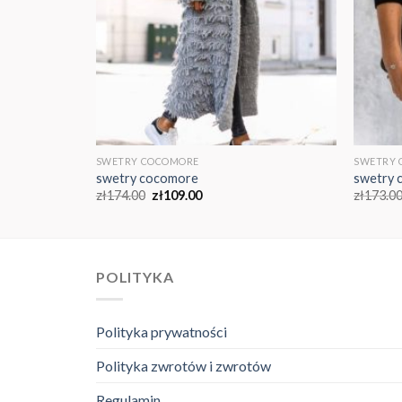
SWETRY COCOMORE
SWETRY
swetry cocomore
swetry 
zł
174.00
zł
109.00
zł
173.0
POLITYKA
Polityka prywatności
Polityka zwrotów i zwrotów
Regulamin