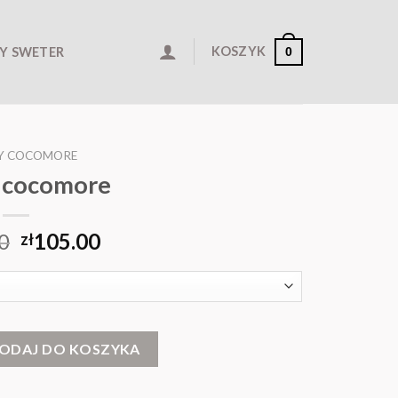
KOSZYK
Y SWETER
0
Y COCOMORE
 cocomore
0
105.00
zł
e
ODAJ DO KOSZYKA