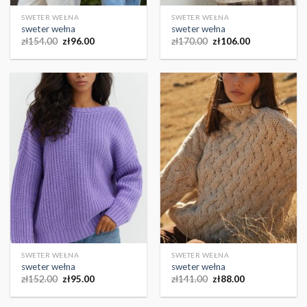
SWETER WEŁNA
SWETER WEŁNA
sweter wełna
sweter wełna
zł
154.00
zł
96.00
zł
170.00
zł
106.00
SWETER WEŁNA
SWETER WEŁNA
sweter wełna
sweter wełna
zł
152.00
zł
95.00
zł
141.00
zł
88.00