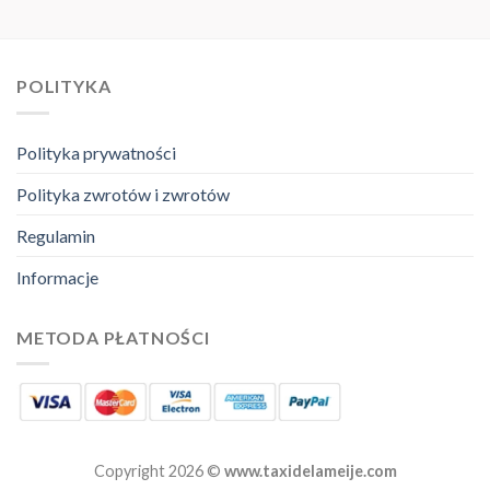
POLITYKA
Polityka prywatności
Polityka zwrotów i zwrotów
Regulamin
Informacje
METODA PŁATNOŚCI
Copyright 2026 ©
www.taxidelameije.com