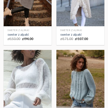
SWETER Z ALPAKI
SWETER Z ALPAKI
sweter z alpaki
sweter z alpaki
zł
150.00
zł
94.00
zł
171.00
zł
107.00