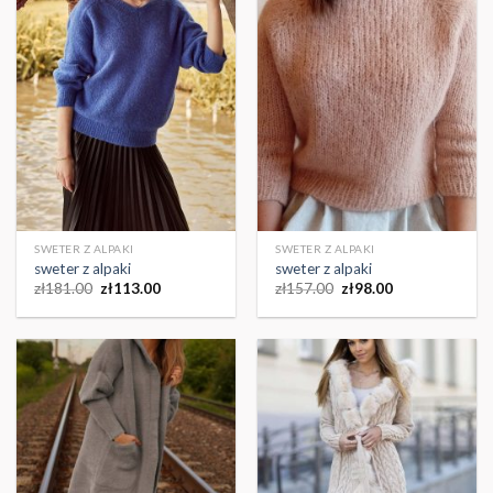
SWETER Z ALPAKI
SWETER Z ALPAKI
sweter z alpaki
sweter z alpaki
zł
181.00
zł
113.00
zł
157.00
zł
98.00