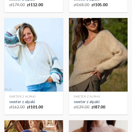
zł
179.00
zł
112.00
zł
168.00
zł
105.00
SWETER Z ALPAKI
SWETER Z ALPAKI
sweter z alpaki
sweter z alpaki
zł
162.00
zł
101.00
zł
139.00
zł
87.00