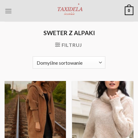
Skip
0
to
content
SWETER Z ALPAKI
FILTRUJ