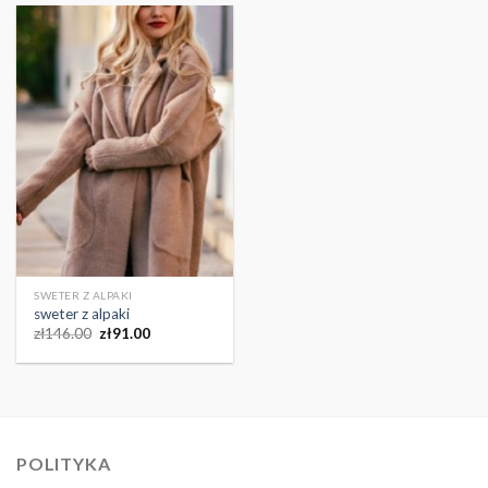
SWETER Z ALPAKI
sweter z alpaki
zł
146.00
zł
91.00
POLITYKA