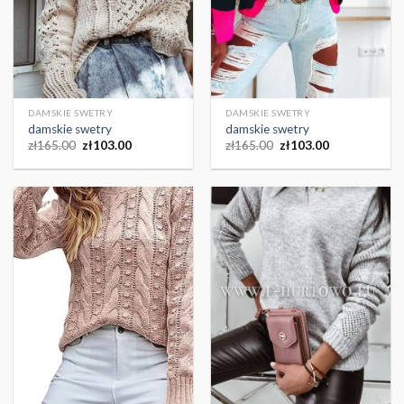
DAMSKIE SWETRY
DAMSKIE SWETRY
damskie swetry
damskie swetry
zł
165.00
zł
103.00
zł
165.00
zł
103.00