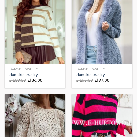
DAMSKIE SWETRY
DAMSKIE SWETRY
damskie swetry
damskie swetry
zł
138.00
zł
86.00
zł
155.00
zł
97.00