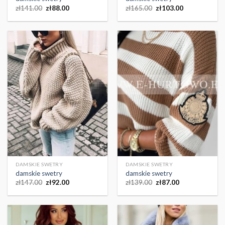
zł
141.00
zł
88.00
zł
165.00
zł
103.00
DAMSKIE SWETRY
DAMSKIE SWETRY
damskie swetry
damskie swetry
zł
147.00
zł
92.00
zł
139.00
zł
87.00