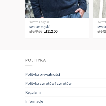
SWETER MĘSKI
SWETE
sweter męski
swete
zł
179.00
zł
112.00
zł
142
POLITYKA
Polityka prywatności
Polityka zwrotów i zwrotów
Regulamin
Informacje