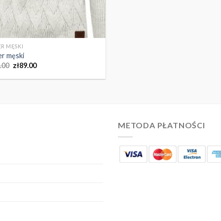
R MĘSKI
r męski
.00
zł
89.00
METODA PŁATNOŚCI