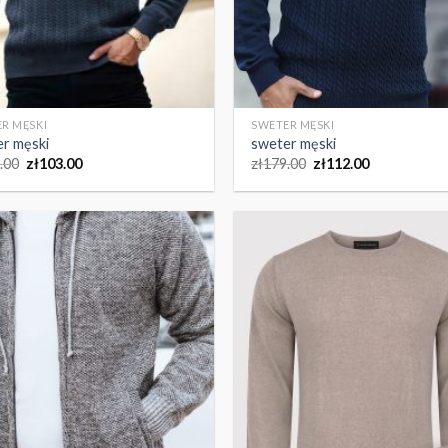
R MĘSKI
SWETER MĘSKI
r męski
sweter męski
.00
zł
103.00
zł
179.00
zł
112.00