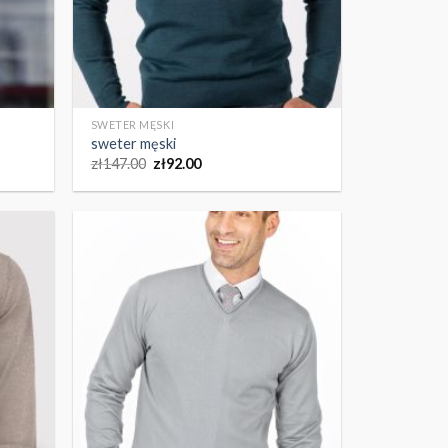
SWETER MĘSKI
sweter męski
zł
147.00
zł
92.00