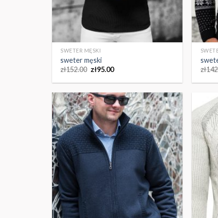
SWETER MĘSKI
SWETE
sweter męski
swete
zł
152.00
zł
95.00
zł
142