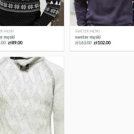
R MĘSKI
SWETER MĘSKI
r męski
sweter męski
.00
zł
89.00
zł
163.00
zł
102.00