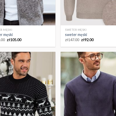
R MĘSKI
SWETER MĘSKI
r męski
sweter męski
.00
zł
105.00
zł
147.00
zł
92.00