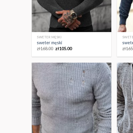
SWETER MĘSKI
SWETE
sweter męski
swete
zł
168.00
zł
105.00
zł
165