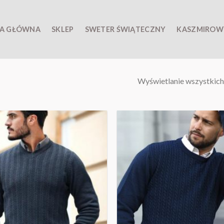
A GŁÓWNA
SKLEP
SWETER ŚWIĄTECZNY
KASZMIROW
Wyświetlanie wszystkich