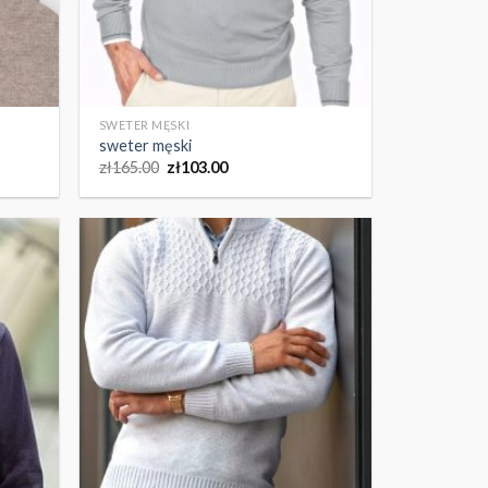
SWETER MĘSKI
sweter męski
zł
165.00
zł
103.00