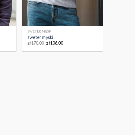
SWETER MĘSKI
sweter męski
zł
170.00
zł
106.00