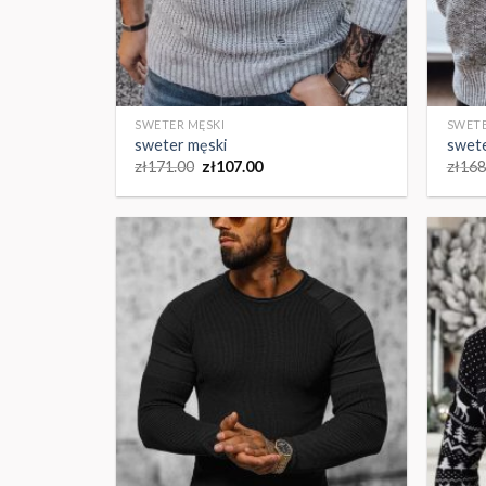
SWETER MĘSKI
SWETE
sweter męski
swete
zł
171.00
zł
107.00
zł
168