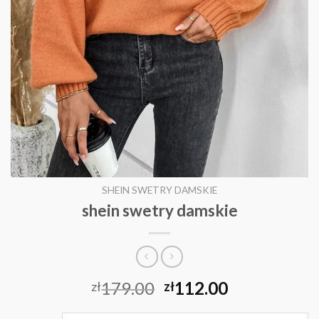
SHEIN SWETRY DAMSKIE
shein swetry damskie
179.00
112.00
zł
zł