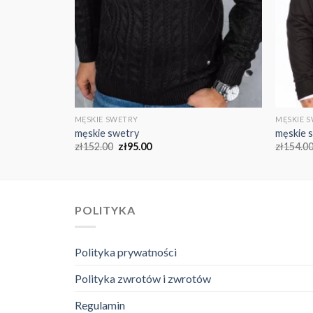
MĘSKIE SWETRY
MĘSKIE 
męskie swetry
męskie 
zł
152.00
zł
95.00
zł
154.0
POLITYKA
Polityka prywatności
Polityka zwrotów i zwrotów
Regulamin