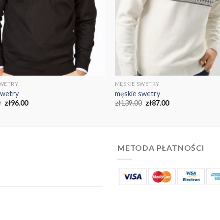
SWETRY
MĘSKIE SWETRY
swetry
męskie swetry
0
zł
96.00
zł
139.00
zł
87.00
METODA PŁATNOŚCI