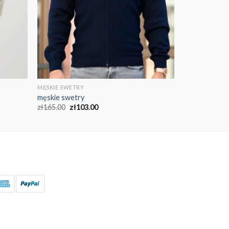
MĘSKIE SWETRY
męskie swetry
zł
165.00
zł
103.00