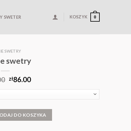
KOSZYK
Y SWETER
0
IE SWETRY
e swetry
00
86.00
zł
ODAJ DO KOSZYKA