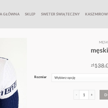
A GŁÓWNA
SKLEP
SWETER ŚWIĄTECZNY
KASZMIROW
MĘSK
męski
138.
zł
Rozmiar
ilość męskie swetry
D