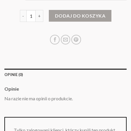
ilość eleganckie swetry męskie markowe
DODAJ DO KOSZYKA
OPINIE (0)
Opinie
Na razie nie ma opinii o produkcie.
Tylko zalogowani klienci, którzy kupili ten produkt