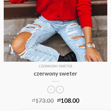
CZERWONY SWETER
czerwony sweter
173.00
108.00
zł
zł