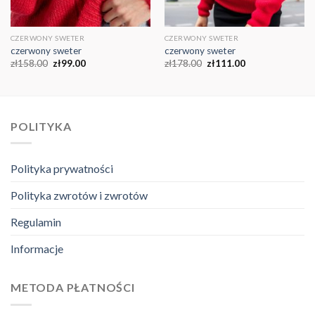
CZERWONY SWETER
CZERWONY SWETER
czerwony sweter
czerwony sweter
zł
158.00
zł
99.00
zł
178.00
zł
111.00
POLITYKA
Polityka prywatności
Polityka zwrotów i zwrotów
Regulamin
Informacje
METODA PŁATNOŚCI