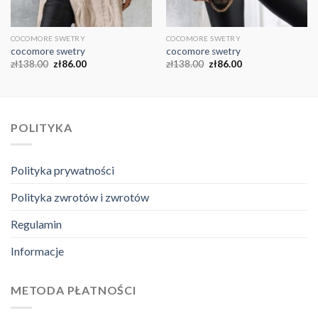
COCOMORE SWETRY
COCOMORE SWETRY
cocomore swetry
cocomore swetry
zł
138.00
zł
86.00
zł
138.00
zł
86.00
POLITYKA
Polityka prywatności
Polityka zwrotów i zwrotów
Regulamin
Informacje
METODA PŁATNOŚCI