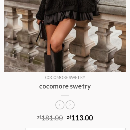
COCOMORE SWETRY
cocomore swetry
181.00
113.00
zł
zł