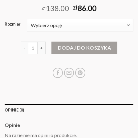
138.00
86.00
zł
zł
Rozmiar
ilość sweter swiateczny damski
DODAJ DO KOSZYKA
OPINIE (0)
Opinie
Na razie nie ma opinii o produkcie.